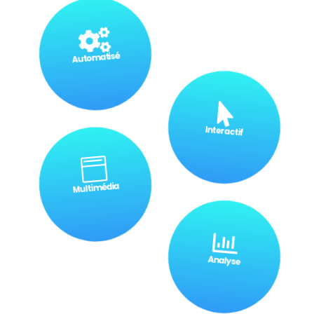

Automatisé

Interactif

Multimédia

Analyse