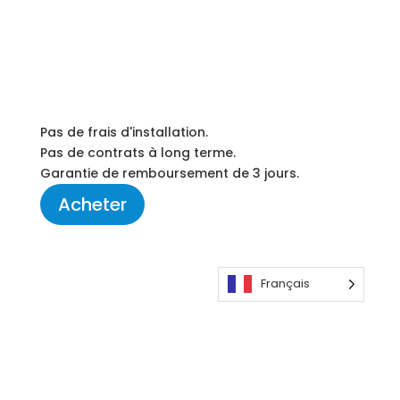
$16.50
Par mois
Facturé une fois
297 $
Ne payez plus jamais
Pas de frais d'installation.
Pas de contrats à long terme.
Garantie de remboursement de 3 jours.
Acheter
Français