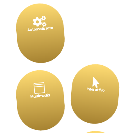

Automatizzato


Interattivo
Multimedia