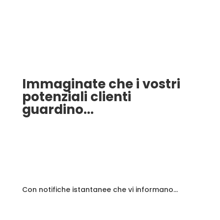
Immaginate che i vostri
potenziali clienti
guardino...
Presentazioni multimediali personalizzate,
completamente automatizzate e interattive che
rimandano direttamente al vostro sito web.
Con notifiche istantanee che vi informano...